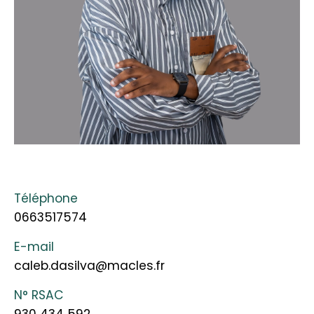
Téléphone
0663517574
E-mail
caleb.dasilva@macles.fr
N° RSAC
930 434 592