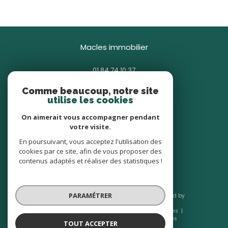
macles immobilier
01 84 74 10 37
contact@macles.fr
Comme beaucoup, notre site
85 avenue Général Gallieni
utilise les cookies
93380
pierrefitte-sur-seine
On aimerait vous accompagner pendant
votre visite.
nous suivre sur
En poursuivant, vous acceptez l'utilisation des
cookies par ce site, afin de vous proposer des
contenus adaptés et réaliser des statistiques !
PARAMÉTRER
© 2026 | Tous droits réservés | Traduction powered by
Google |
Nos honoraires
Plan du site
Mentions légales
Admin
Nos liens
Politique RGPD
Cookies
TOUT ACCEPTER