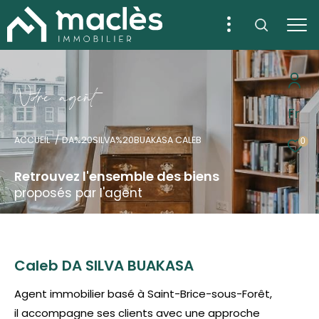
N
o
r
e
a
g
e
n
t
Fr
ACCUEIL
DA%20SILVA%20BUAKASA CALEB
0
Retrouvez l'ensemble des biens
proposés par l'agent
Caleb DA SILVA BUAKASA
Agent immobilier basé à
Saint-Brice-sous-Forêt
,
il accompagne ses clients avec une approche