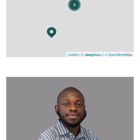
sereinement à chaque étape du projet.
8
Leaflet
|
©
Maps
|
© OpenStreetMap
Jawg