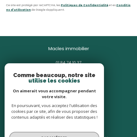
Ce site est protégé par reCAPTCHA, les
Politiques de Confidentialité
et es
Conditio
ns d'utilisation
de Google s'appliquent.
macles immobilier
01 84 74 10 37
contact@macles.fr
Comme beaucoup, notre site
85 avenue Général Gallieni
utilise les cookies
93380
pierrefitte-sur-seine
On aimerait vous accompagner pendant
votre visite.
nous suivre sur
En poursuivant, vous acceptez l'utilisation des
cookies par ce site, afin de vous proposer des
contenus adaptés et réaliser des statistiques !