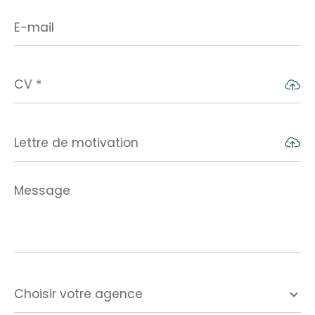
E-
mail
CV *
Lettre de motivation
Message
*
Choisir
votre
Choisir votre agence
agence