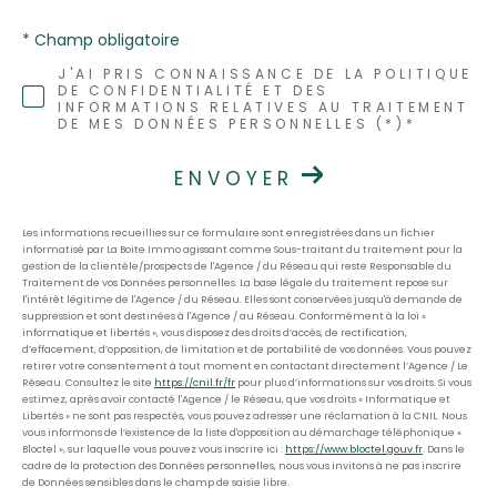
* Champ obligatoire
J'AI PRIS CONNAISSANCE DE LA POLITIQUE
DE CONFIDENTIALITÉ ET DES
INFORMATIONS RELATIVES AU TRAITEMENT
DE MES DONNÉES PERSONNELLES (*)*
ENVOYER
Les informations recueillies sur ce formulaire sont enregistrées dans un fichier
informatisé par La Boite Immo agissant comme Sous-traitant du traitement pour la
gestion de la clientèle/prospects de l'Agence / du Réseau qui reste Responsable du
Traitement de vos Données personnelles. La base légale du traitement repose sur
l'intérêt légitime de l'Agence / du Réseau. Elles sont conservées jusqu'à demande de
suppression et sont destinées à l'Agence / au Réseau. Conformément à la loi «
informatique et libertés », vous disposez des droits d’accès, de rectification,
d’effacement, d’opposition, de limitation et de portabilité de vos données. Vous pouvez
retirer votre consentement à tout moment en contactant directement l’Agence / Le
Réseau. Consultez le site
https://cnil.fr/fr
pour plus d’informations sur vos droits. Si vous
estimez, après avoir contacté l'Agence / le Réseau, que vos droits « Informatique et
Libertés » ne sont pas respectés, vous pouvez adresser une réclamation à la CNIL. Nous
vous informons de l’existence de la liste d'opposition au démarchage téléphonique «
Bloctel », sur laquelle vous pouvez vous inscrire ici :
https://www.bloctel.gouv.fr
. Dans le
cadre de la protection des Données personnelles, nous vous invitons à ne pas inscrire
de Données sensibles dans le champ de saisie libre.