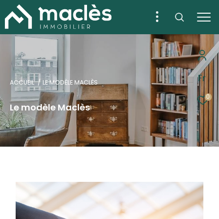
Fr
ACCUEIL
LE MODÈLE MACLÈS
0
Le modèle Maclès