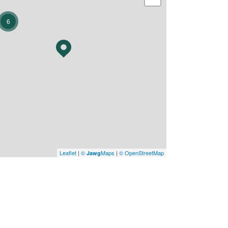
6
Leaflet
|
©
Maps
|
© OpenStreetMap
Jawg