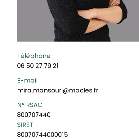
Téléphone
06 50 27 79 21
E-mail
mira.mansouri@macles.fr
N° RSAC
800707440
SIRET
80070744000015