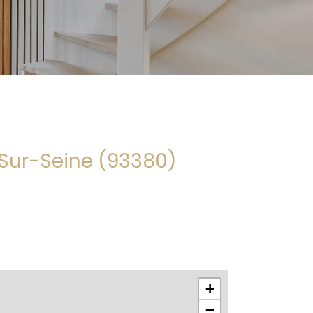
e-Sur-Seine (93380)
+
−