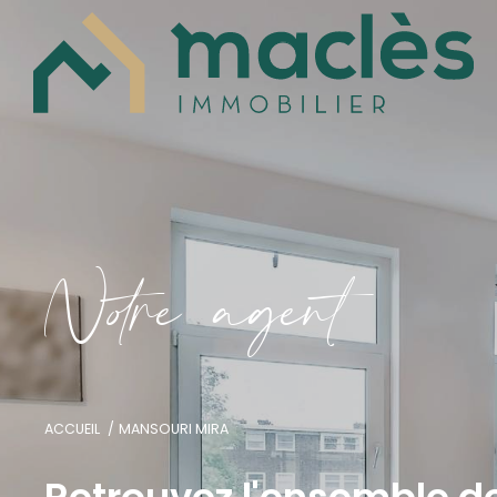
N
o
r
e
a
g
e
n
t
ACCUEIL
MANSOURI MIRA
Retrouvez l'ensemble d