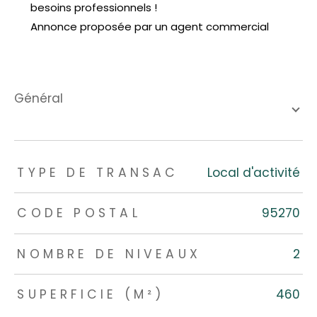
besoins professionnels !
Annonce proposée par un agent commercial
général
TRAD_ZEPHYR_Caracteristique
TRAD_ZEPHYR_Valeurs
TYPE DE TRANSAC
Local d'activité
CODE POSTAL
95270
NOMBRE DE NIVEAUX
2
SUPERFICIE (M²)
460