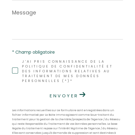
Message
*
* Champ obligatoire
J'AI PRIS CONNAISSANCE DE LA
POLITIQUE DE CONFIDENTIALITÉ ET
DES INFORMATIONS RELATIVES AU
TRAITEMENT DE MES DONNÉES
PERSONNELLES (*)*
ENVOYER
Les informations recueillies sur ce formulaire sont enregistrées dans un
fichier informatisé par La Boite Immo agissant comme Sous-traitant du
traitement pour la gestion de la clientèle/prospects de l'Agence / du Réseau
qui reste Responsable du Traitement de vos Données personnelles. La base
légale du traitement repose sur l'intérêt légitime de l'Agence / du Réseau.
Elles sont conservées jusqu'à demande de suppression et sont destinées à