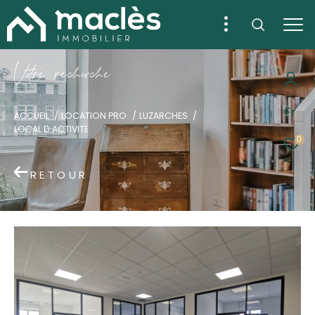
V
o
r
e
r
e
c
e
c
e
Fr
ACCUEIL
LOCATION PRO
LUZARCHES
LOCAL D ACTIVITE
0
RETOUR