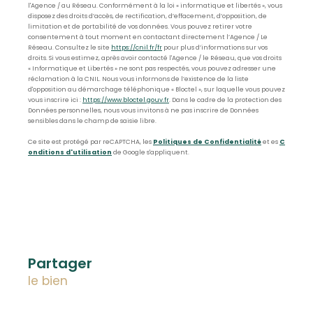
l'Agence / au Réseau. Conformément à la loi « informatique et libertés », vous
disposez des droits d’accès, de rectification, d’effacement, d’opposition, de
limitation et de portabilité de vos données. Vous pouvez retirer votre
consentement à tout moment en contactant directement l’Agence / Le
Réseau. Consultez le site
https://cnil.fr/fr
pour plus d’informations sur vos
droits. Si vous estimez, après avoir contacté l'Agence / le Réseau, que vos droits
« Informatique et Libertés » ne sont pas respectés, vous pouvez adresser une
réclamation à la CNIL. Nous vous informons de l’existence de la liste
d'opposition au démarchage téléphonique « Bloctel », sur laquelle vous pouvez
vous inscrire ici :
https://www.bloctel.gouv.fr
. Dans le cadre de la protection des
Données personnelles, nous vous invitons à ne pas inscrire de Données
sensibles dans le champ de saisie libre.
Ce site est protégé par reCAPTCHA, les
Politiques de Confidentialité
et es
C
onditions d'utilisation
de Google s'appliquent.
partager
le bien