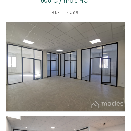
500 € / mois
HC*
REF : 7289