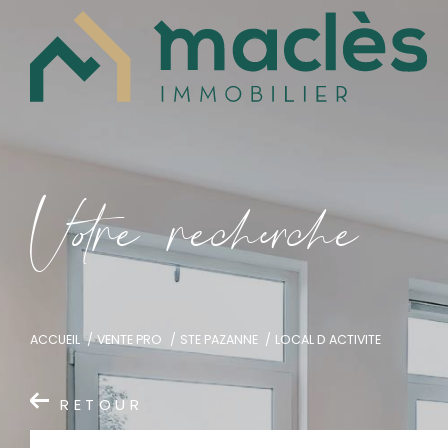
V
o
r
e
r
e
c
e
c
e
ACCUEIL
VENTE PRO
STE PAZANNE
LOCAL D ACTIVITE
RETOUR