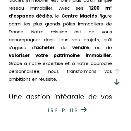
Maclès Immobilier est bien plus qu’un simple
réseau immobilier. Avec ses
1200 m²
d’espaces dédiés
, le
Centre Maclès
figure
parmi les plus grands pôles immobiliers de
France. Notre mission est de vous
accompagner dans tous vos projets, qu’il
s’agisse d’
acheter
, de
vendre
, ou de
valoriser votre patrimoine immobilier
.
Grâce à notre expertise et à notre approche
personnalisée, nous transformons vos
ambitions en réussite.
Une gestion intégrale de vos
projets immobiliers
LIRE PLUS
Chez Maclès Immobilier, nous simplifions vos
démarches en centralisant toutes les