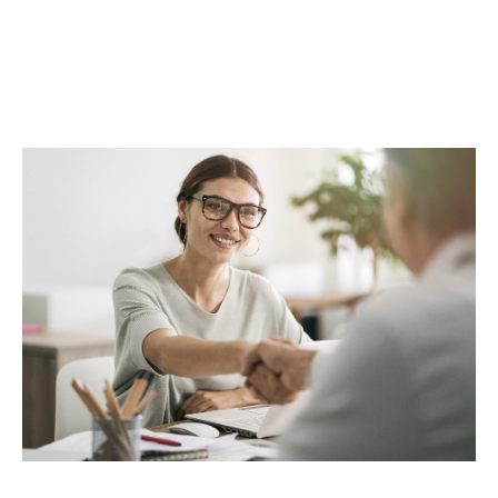
complète. Au-delà des transactions, Maclès
Immobilier met à votre disposition un réseau
d’experts, incluant architectes, promoteurs,
entreprises du BTP et assureurs, pour répondre
à toutes vos attentes. Avec Maclès Immobilier,
bénéficiez d’une prise en charge globale et
d’un service alliant proximité,
professionnalisme et excellence.