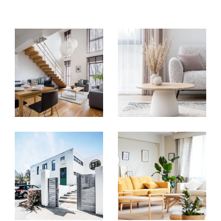
compétences nécessaires pour concrétiser
vos projets. Que ce soit pour l’achat d’un
appartement, la vente d’une maison ou
encore la gestion de biens immobiliers, nos
conseillers vous offrent un
accompagnement sur mesure
à chaque
étape. Nous collaborons avec des experts de
confiance – notaires, diagnostiqueurs,
courtiers et bien d'autres – pour garantir une
expérience fluide et transparente
, adaptée
à vos besoins.
Un centre collaboratif pour
vous offrir plus
Nous avons créé un
centre d’affaires unique
,
pensé pour offrir à nos clients une solution