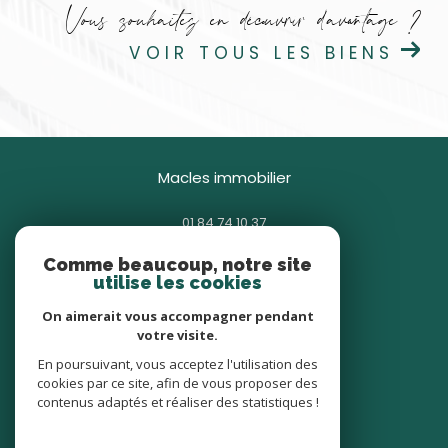
Vous souhaitez en découvrir d'avantage ?
VOIR TOUS LES BIENS
macles immobilier
01 84 74 10 37
contact@macles.fr
Comme beaucoup, notre site
85 avenue Général Gallieni
utilise les cookies
93380
pierrefitte-sur-seine
On aimerait vous accompagner pendant
votre visite.
nous suivre sur
En poursuivant, vous acceptez l'utilisation des
cookies par ce site, afin de vous proposer des
contenus adaptés et réaliser des statistiques !