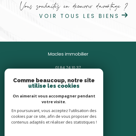
Vous souhaitez en découvrir d'avantage ?
VOIR TOUS LES BIENS
macles immobilier
01 84 74 10 37
contact@macles.fr
Comme beaucoup, notre site
85 avenue Général Gallieni
utilise les cookies
93380
pierrefitte-sur-seine
On aimerait vous accompagner pendant
votre visite.
nous suivre sur
En poursuivant, vous acceptez l'utilisation des
cookies par ce site, afin de vous proposer des
contenus adaptés et réaliser des statistiques !