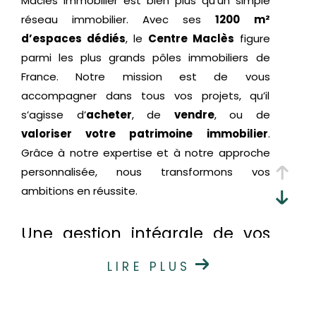
Maclès Immobilier est bien plus qu’un simple
réseau immobilier. Avec ses
1200 m²
d’espaces dédiés
, le
Centre Maclès
figure
parmi les plus grands pôles immobiliers de
France. Notre mission est de vous
accompagner dans tous vos projets, qu’il
s’agisse d’
acheter
, de
vendre
, ou de
valoriser votre patrimoine immobilier
.
Grâce à notre expertise et à notre approche
personnalisée, nous transformons vos
ambitions en réussite.
Une gestion intégrale de vos
projets immobiliers
LIRE PLUS
Chez Maclès Immobilier, nous simplifions vos
démarches en centralisant toutes les