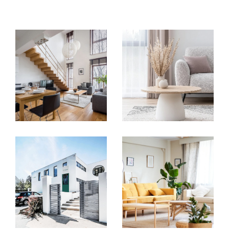
compétences nécessaires pour concrétiser
vos projets. Que ce soit pour l’achat d’un
appartement, la vente d’une maison ou
encore la gestion de biens immobiliers, nos
conseillers vous offrent un
accompagnement sur mesure
à chaque
étape. Nous collaborons avec des experts de
confiance – notaires, diagnostiqueurs,
courtiers et bien d'autres – pour garantir une
expérience fluide et transparente
, adaptée
à vos besoins.
Un centre collaboratif pour
vous offrir plus
Nous avons créé un
centre d’affaires unique
,
pensé pour offrir à nos clients une solution