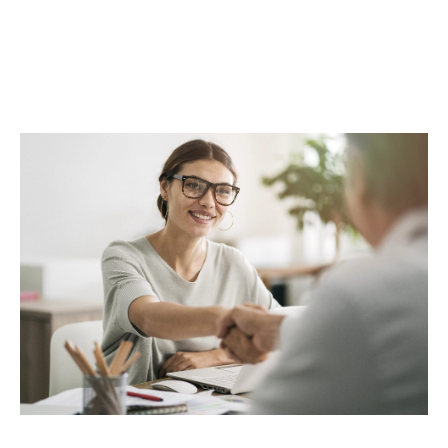
complète. Au-delà des transactions, Maclès
Immobilier met à votre disposition un réseau
d’experts, incluant architectes, promoteurs,
entreprises du BTP et assureurs, pour répondre
à toutes vos attentes. Avec Maclès Immobilier,
bénéficiez d’une prise en charge globale et
d’un service alliant proximité,
professionnalisme et excellence.