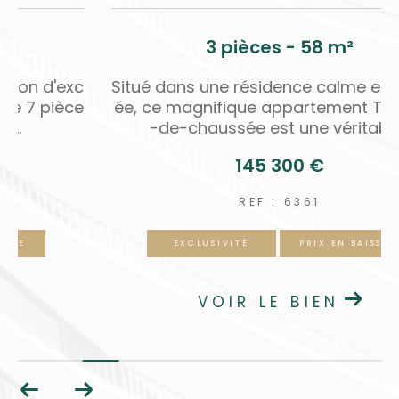
7 pièces - 190 m²
o
Découvrez cette magnifique maison d'exc
v
eption type meulière de 190 m2 de 7 pièce
s sur sous-sol totale, une...
439 900 €
REF : 353
EXCLUSIVITÉ
PRIX EN BAISSE
VOIR LE BIEN