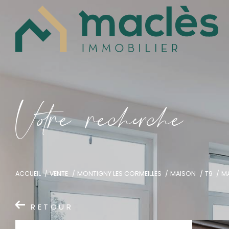
V
o
r
e
r
e
c
e
c
e
ACCUEIL
VENTE
MONTIGNY LES CORMEILLES
MAISON
T9
M
RETOUR