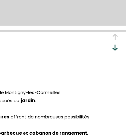
de Montigny-les-Cormeilles.
accès au
jardin
.
ires
offrent de nombreuses possibilités
barbecue
et
cabanon de rangement
.