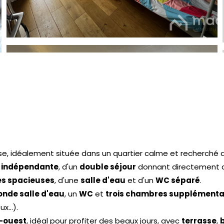
se, idéalement située dans un quartier calme et recherché 
e indépendante
, d'un
double séjour
donnant directement 
s spacieuses
, d'une
salle d'eau
et d'un
WC séparé
.
nde salle d'eau
, un
WC
et
trois chambres supplémenta
...).
d-ouest
, idéal pour profiter des beaux jours, avec
terrasse
,