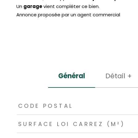
Un
garage
vient compléter ce bien.
Annonce proposée par un agent commercial
Général
Détail +
TRAD_ZEPHYR_Caracteristique
TRAD_ZEPHYR_Valeu
CODE POSTAL
SURFACE LOI CARREZ (M²)