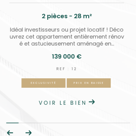
7 pièces - 190 m²
o
Découvrez cette magnifique maison d'exc
v
eption type meulière de 190 m2 de 7 pièce
s sur sous-sol totale, une...
439 900 €
REF : 353
EXCLUSIVITÉ
PRIX EN BAISSE
VOIR LE BIEN