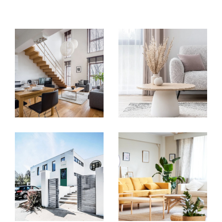
compétences nécessaires pour concrétiser
vos projets. Que ce soit pour l’achat d’un
appartement, la vente d’une maison ou
encore la gestion de biens immobiliers, nos
conseillers vous offrent un
accompagnement sur mesure
à chaque
étape. Nous collaborons avec des experts de
confiance – notaires, diagnostiqueurs,
courtiers et bien d'autres – pour garantir une
expérience fluide et transparente
, adaptée
à vos besoins.
Un centre collaboratif pour
vous offrir plus
Nous avons créé un
centre d’affaires unique
,
pensé pour offrir à nos clients une solution