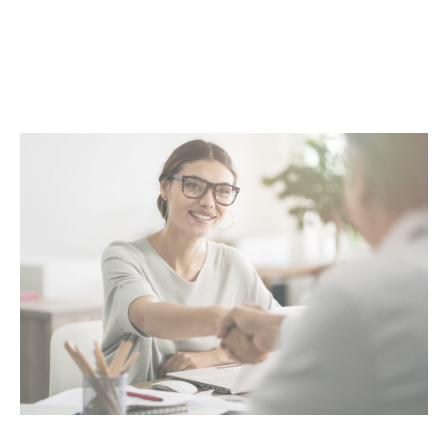
complète. Au-delà des transactions, Maclès
Immobilier met à votre disposition un réseau
d’experts, incluant architectes, promoteurs,
entreprises du BTP et assureurs, pour répondre
à toutes vos attentes. Avec Maclès Immobilier,
bénéficiez d’une prise en charge globale et
d’un service alliant proximité,
professionnalisme et excellence.