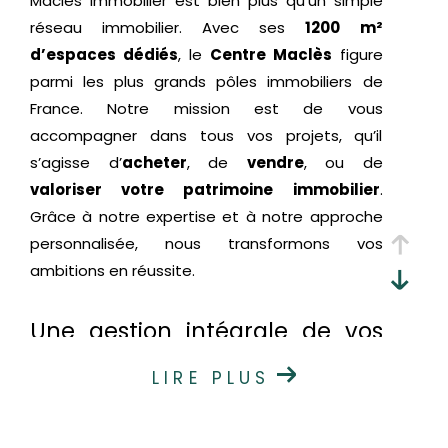
Maclès Immobilier est bien plus qu’un simple
réseau immobilier. Avec ses
1200 m²
d’espaces dédiés
, le
Centre Maclès
figure
parmi les plus grands pôles immobiliers de
France. Notre mission est de vous
accompagner dans tous vos projets, qu’il
s’agisse d’
acheter
, de
vendre
, ou de
valoriser votre patrimoine immobilier
.
Grâce à notre expertise et à notre approche
personnalisée, nous transformons vos
ambitions en réussite.
Une gestion intégrale de vos
projets immobiliers
LIRE PLUS
Chez Maclès Immobilier, nous simplifions vos
démarches en centralisant toutes les