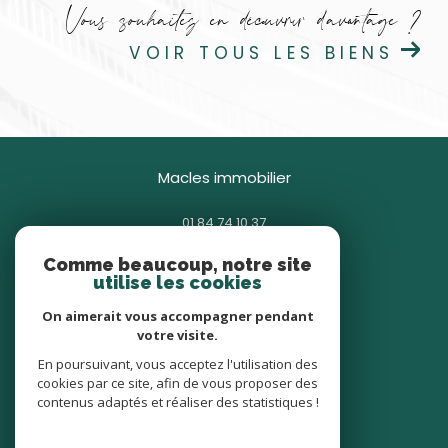
Vous souhaitez en découvrir d'avantage ?
VOIR TOUS LES BIENS
macles immobilier
01 84 74 10 37
contact@macles.fr
Comme beaucoup, notre site
85 avenue Général Gallieni
utilise les cookies
93380
pierrefitte-sur-seine
On aimerait vous accompagner pendant
votre visite.
nous suivre sur
En poursuivant, vous acceptez l'utilisation des
cookies par ce site, afin de vous proposer des
contenus adaptés et réaliser des statistiques !