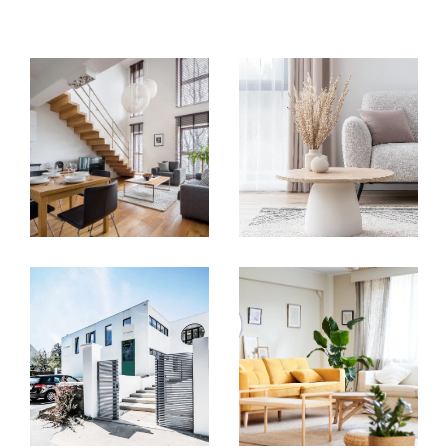
compétences nécessaires pour concrétiser
vos projets. Que ce soit pour l’achat d’un
appartement, la vente d’une maison ou
encore la gestion de biens immobiliers, nos
conseillers vous offrent un
accompagnement sur mesure
à chaque
étape. Nous collaborons avec des experts de
confiance – notaires, diagnostiqueurs,
courtiers et bien d'autres – pour garantir une
expérience fluide et transparente
, adaptée
à vos besoins.
Un centre collaboratif pour
vous offrir plus
Nous avons créé un
centre d’affaires unique
,
pensé pour offrir à nos clients une solution