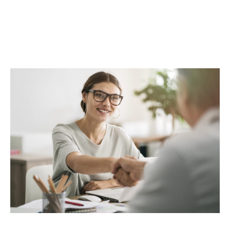
complète. Au-delà des transactions, Maclès
Immobilier met à votre disposition un réseau
d’experts, incluant architectes, promoteurs,
entreprises du BTP et assureurs, pour répondre
à toutes vos attentes. Avec Maclès Immobilier,
bénéficiez d’une prise en charge globale et
d’un service alliant proximité,
professionnalisme et excellence.