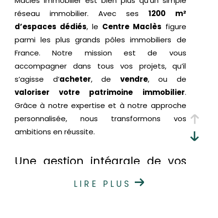
Maclès Immobilier est bien plus qu’un simple
réseau immobilier. Avec ses
1200 m²
d’espaces dédiés
, le
Centre Maclès
figure
parmi les plus grands pôles immobiliers de
France. Notre mission est de vous
accompagner dans tous vos projets, qu’il
s’agisse d’
acheter
, de
vendre
, ou de
valoriser votre patrimoine immobilier
.
Grâce à notre expertise et à notre approche
personnalisée, nous transformons vos
ambitions en réussite.
Une gestion intégrale de vos
projets immobiliers
LIRE PLUS
Chez Maclès Immobilier, nous simplifions vos
démarches en centralisant toutes les