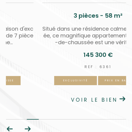
190 m²
3 pièces - 58 
ique maison d'exc
Situé dans une résidence cal
190 m2 de 7 pièce
ée, ce magnifique apparteme
ale, une...
-de-chaussée est une vér
 €
145 300 €
3
REF : 6361
RIX EN BAISSE
EXCLUSIVITÉ
PRIX E
IEN
VOIR LE BIEN