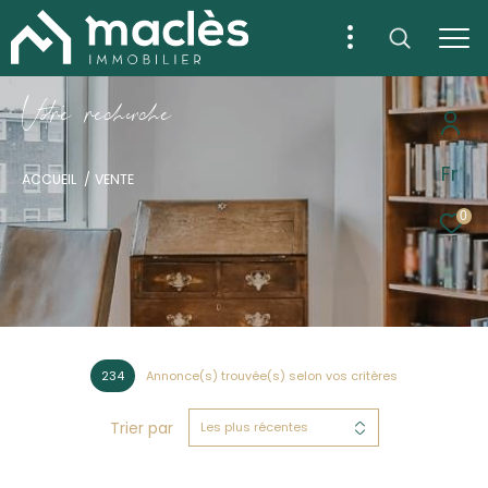
V
o
r
e
r
e
c
e
c
e
Fr
ACCUEIL
VENTE
0
234
Annonce(s) trouvée(s) selon vos critères
Trier par
Les plus récentes