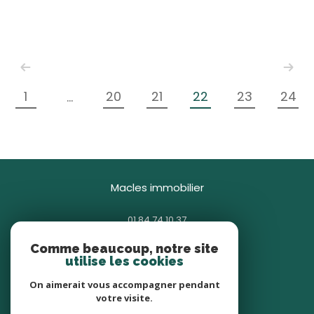
1
20
21
22
23
24
...
macles immobilier
01 84 74 10 37
contact@macles.fr
Comme beaucoup, notre site
85 avenue Général Gallieni
utilise les cookies
93380
pierrefitte-sur-seine
On aimerait vous accompagner pendant
votre visite.