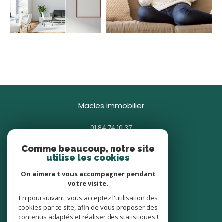
macles immobilier
01 84 74 10 37
contact@macles.fr
Comme beaucoup, notre site
85 avenue Général Gallieni
utilise les cookies
93380
pierrefitte-sur-seine
On aimerait vous accompagner pendant
votre visite.
nous suivre sur
En poursuivant, vous acceptez l'utilisation des
cookies par ce site, afin de vous proposer des
contenus adaptés et réaliser des statistiques !