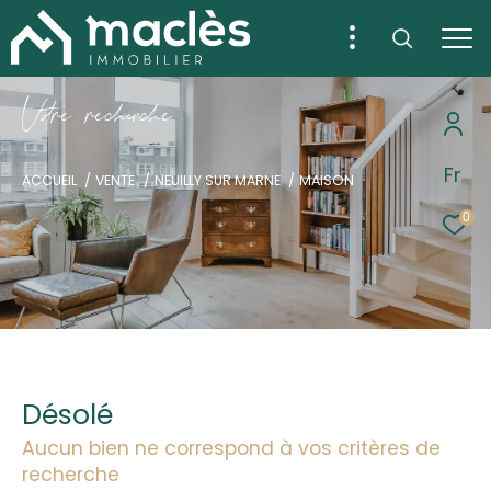
V
o
r
e
r
e
c
e
c
e
Fr
ACCUEIL
VENTE
NEUILLY SUR MARNE
MAISON
0
Désolé
Aucun bien ne correspond à vos critères de
recherche