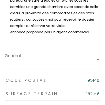
bureau, une salle d’eau et un WC, et sous les
combles une grande chambre avec seconde salle
d’eau, à proximité des commodités et des axes
routiers ; contactez-moi pour recevoir le dossier
complet et réserver votre visite.
Annonce proposée par un agent commercial
général
TRAD_ZEPHYR_Caracteristique
TRAD_ZEPHYR_Valeurs
CODE POSTAL
95140
SURFACE TERRAIN
152 m²