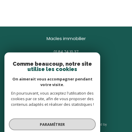
macles immobilier
01 84 74 10 37
contact@macles.fr
Comme beaucoup, notre site
85 avenue Général Gallieni
utilise les cookies
93380
pierrefitte-sur-seine
On aimerait vous accompagner pendant
votre visite.
nous suivre sur
En poursuivant, vous acceptez l'utilisation des
cookies par ce site, afin de vous proposer des
contenus adaptés et réaliser des statistiques !
PARAMÉTRER
© 2026 | Tous droits réservés | Traduction powered by
Google |