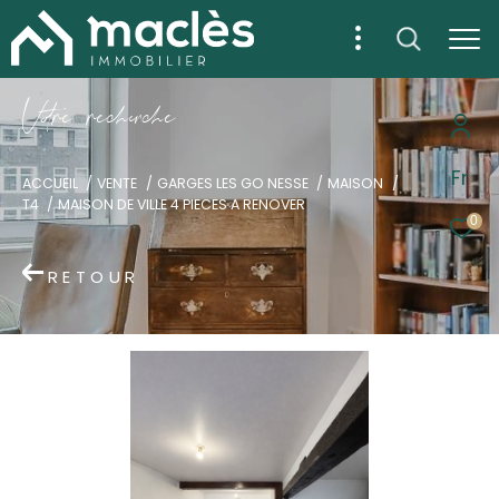
V
o
r
e
r
e
c
e
c
e
Fr
ACCUEIL
VENTE
GARGES LES GO NESSE
MAISON
T4
MAISON DE VILLE 4 PIECES A RENOVER
0
RETOUR