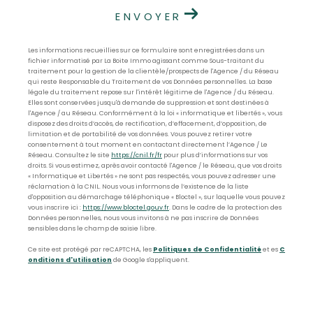
ENVOYER
Les informations recueillies sur ce formulaire sont enregistrées dans un
fichier informatisé par La Boite Immo agissant comme Sous-traitant du
traitement pour la gestion de la clientèle/prospects de l'Agence / du Réseau
qui reste Responsable du Traitement de vos Données personnelles. La base
légale du traitement repose sur l'intérêt légitime de l'Agence / du Réseau.
Elles sont conservées jusqu'à demande de suppression et sont destinées à
l'Agence / au Réseau. Conformément à la loi « informatique et libertés », vous
disposez des droits d’accès, de rectification, d’effacement, d’opposition, de
limitation et de portabilité de vos données. Vous pouvez retirer votre
consentement à tout moment en contactant directement l’Agence / Le
Réseau. Consultez le site
https://cnil.fr/fr
pour plus d’informations sur vos
droits. Si vous estimez, après avoir contacté l'Agence / le Réseau, que vos droits
« Informatique et Libertés » ne sont pas respectés, vous pouvez adresser une
réclamation à la CNIL. Nous vous informons de l’existence de la liste
d'opposition au démarchage téléphonique « Bloctel », sur laquelle vous pouvez
vous inscrire ici :
https://www.bloctel.gouv.fr
. Dans le cadre de la protection des
Données personnelles, nous vous invitons à ne pas inscrire de Données
sensibles dans le champ de saisie libre.
Ce site est protégé par reCAPTCHA, les
Politiques de Confidentialité
et es
C
onditions d'utilisation
de Google s'appliquent.