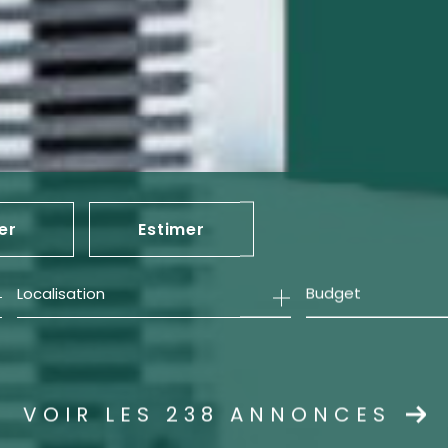
er
Estimer
Budget
née
mmo pro
VOIR LES
238
ANNONCES