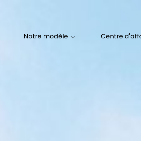
Le Modèle Maclès
La Formation Maclès
Qui Sommes-
notre modèle
centre d'aff
Nos Formules Maclès - IDF
Notre Équi
Nos Formules Maclès - Hors IDF
Nos Partenai
Le Parrainage