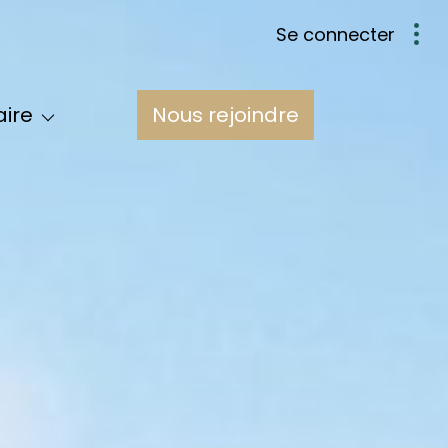
se connecter
Nous
aire
nous rejoindre
pe
res