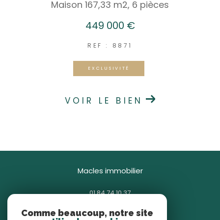
Maison 167,33 m2, 6 pièces
449 000 €
REF : 8871
EXCLUSIVITÉ
VOIR LE BIEN
macles immobilier
01 84 74 10 37
contact@macles.fr
Comme beaucoup, notre site
85 avenue Général Gallieni