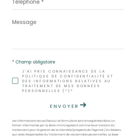
*
Message
*
* Champ obligatoire
J'AI PRIS CONNAISSANCE DE LA
POLITIQUE DE CONFIDENTIALITÉ ET
DES INFORMATIONS RELATIVES AU
TRAITEMENT DE MES DONNÉES
PERSONNELLES (*)*
ENVOYER
Les informations recueillies sur ce formulaire sont enregistrées dans un
fichier informatisé par La Boite Immo agissant comme Sous-traitant du
traitement pour la gestion de la clientèle/prospects de l'Agence / du Réseau
qui reste Responsable du Traitement de vos Données personnelles. La base