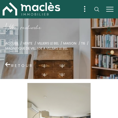
V
o
r
e
r
e
c
e
c
e
Fr
ACCUEIL
VENTE
VILLIERS LE BEL
MAISON
T6
MAGNIFIQUE DE VILLAGE A VILLIERS LE BEL
0
RETOUR