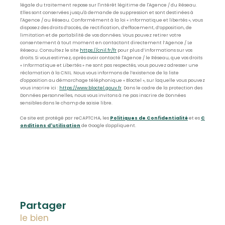
légale du traitement repose sur l'intérêt légitime de l'Agence / du Réseau.
Elles sont conservées jusqu'à demande de suppression et sont destinées à
l'Agence / au Réseau. Conformément à la loi « informatique et libertés », vous
disposez des droits d’accès, de rectification, d’effacement, d’opposition, de
limitation et de portabilité de vos données. Vous pouvez retirer votre
consentement à tout moment en contactant directement l’Agence / Le
Réseau. Consultez le site
https://cnil.fr/fr
pour plus d’informations sur vos
droits. Si vous estimez, après avoir contacté l'Agence / le Réseau, que vos droits
« Informatique et Libertés » ne sont pas respectés, vous pouvez adresser une
réclamation à la CNIL. Nous vous informons de l’existence de la liste
d'opposition au démarchage téléphonique « Bloctel », sur laquelle vous pouvez
vous inscrire ici :
https://www.bloctel.gouv.fr
. Dans le cadre de la protection des
Données personnelles, nous vous invitons à ne pas inscrire de Données
sensibles dans le champ de saisie libre.
Ce site est protégé par reCAPTCHA, les
Politiques de Confidentialité
et es
C
onditions d'utilisation
de Google s'appliquent.
partager
le bien