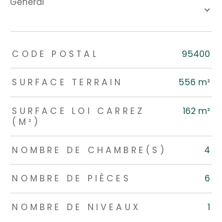
général
TRAD_ZEPHYR_Caracteristique
TRAD_ZEPHYR_Valeurs
CODE POSTAL
95400
SURFACE TERRAIN
556 m²
SURFACE LOI CARREZ
162 m²
(M²)
NOMBRE DE CHAMBRE(S)
4
NOMBRE DE PIÈCES
6
NOMBRE DE NIVEAUX
1