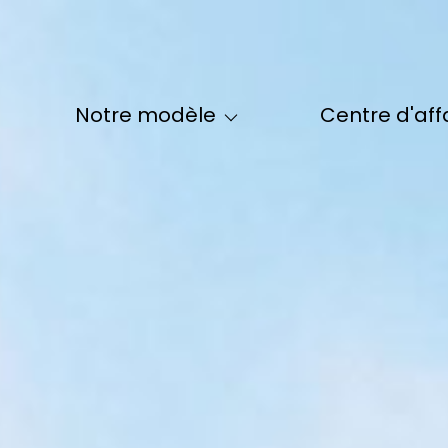
Le Modèle Maclès
La Formation Maclès
Qui Sommes-
notre modèle
centre d'aff
Nos Formules Maclès - IDF
Notre Équi
Nos Formules Maclès - Hors IDF
Nos Partenai
Le Parrainage