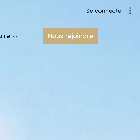
se connecter
Nous
aire
nous rejoindre
pe
res