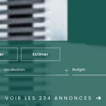
er
Estimer
Budget
née
mmo pro
VOIR LES
234
ANNONCES