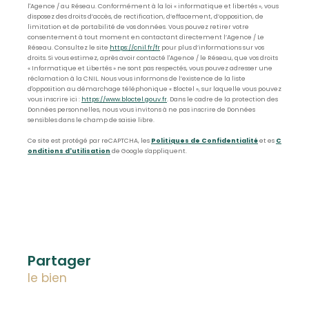
l'Agence / au Réseau. Conformément à la loi « informatique et libertés », vous
disposez des droits d’accès, de rectification, d’effacement, d’opposition, de
limitation et de portabilité de vos données. Vous pouvez retirer votre
consentement à tout moment en contactant directement l’Agence / Le
Réseau. Consultez le site
https://cnil.fr/fr
pour plus d’informations sur vos
droits. Si vous estimez, après avoir contacté l'Agence / le Réseau, que vos droits
« Informatique et Libertés » ne sont pas respectés, vous pouvez adresser une
réclamation à la CNIL. Nous vous informons de l’existence de la liste
d'opposition au démarchage téléphonique « Bloctel », sur laquelle vous pouvez
vous inscrire ici :
https://www.bloctel.gouv.fr
. Dans le cadre de la protection des
Données personnelles, nous vous invitons à ne pas inscrire de Données
sensibles dans le champ de saisie libre.
Ce site est protégé par reCAPTCHA, les
Politiques de Confidentialité
et es
C
onditions d'utilisation
de Google s'appliquent.
partager
le bien