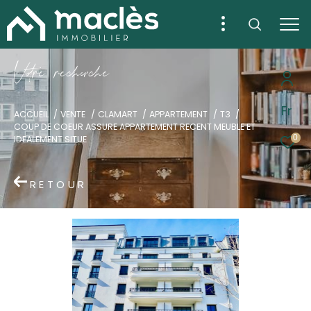
V
o
r
e
r
e
c
e
c
e
Fr
ACCUEIL
VENTE
CLAMART
APPARTEMENT
T3
COUP DE COEUR ASSURE APPARTEMENT RECENT MEUBLE ET
0
IDEALEMENT SITUE
RETOUR