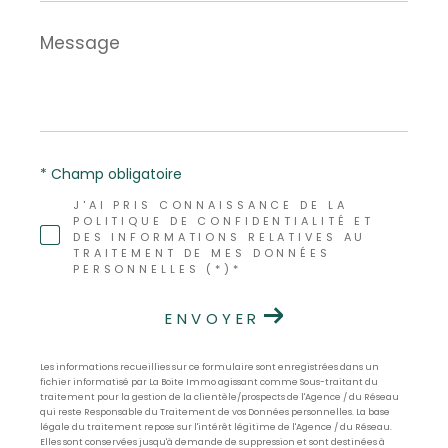
Message
*
* Champ obligatoire
J'AI PRIS CONNAISSANCE DE LA
POLITIQUE DE CONFIDENTIALITÉ ET
DES INFORMATIONS RELATIVES AU
TRAITEMENT DE MES DONNÉES
PERSONNELLES (*)*
ENVOYER
Les informations recueillies sur ce formulaire sont enregistrées dans un
fichier informatisé par La Boite Immo agissant comme Sous-traitant du
traitement pour la gestion de la clientèle/prospects de l'Agence / du Réseau
qui reste Responsable du Traitement de vos Données personnelles. La base
légale du traitement repose sur l'intérêt légitime de l'Agence / du Réseau.
Elles sont conservées jusqu'à demande de suppression et sont destinées à