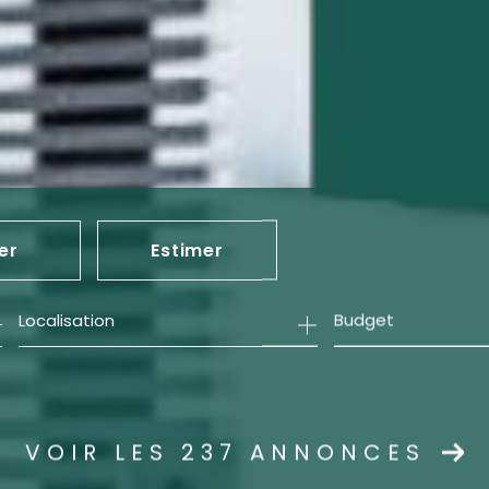
er
Estimer
Budget
née
mmo pro
VOIR LES
237
ANNONCES