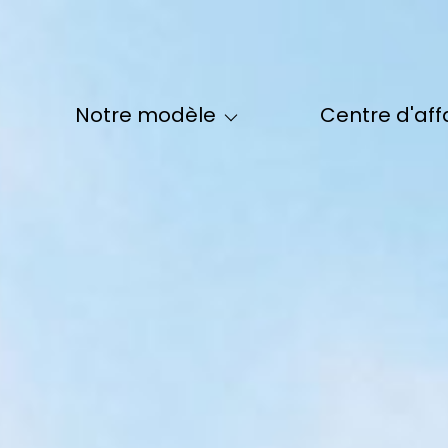
Le Modèle Maclès
La Formation Maclès
Qui Sommes-
notre modèle
centre d'aff
Nos Formules Maclès - IDF
Notre Équi
Nos Formules Maclès - Hors IDF
Nos Partenai
Le Parrainage