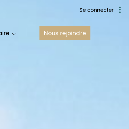
se connecter
Nous
aire
nous rejoindre
pe
res