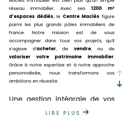
Maclès Immobilier est bien plus qu’un simple
réseau immobilier. Avec ses
1200 m²
d’espaces dédiés
, le
Centre Maclès
figure
parmi les plus grands pôles immobiliers de
France. Notre mission est de vous
accompagner dans tous vos projets, qu’il
s’agisse d’
acheter
, de
vendre
, ou de
valoriser votre patrimoine immobilier
.
Grâce à notre expertise et à notre approche
personnalisée, nous transformons vos
ambitions en réussite.
Une gestion intégrale de vos
projets immobiliers
LIRE PLUS
Chez Maclès Immobilier, nous simplifions vos
démarches en centralisant toutes les