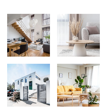
compétences nécessaires pour concrétiser
vos projets. Que ce soit pour l’achat d’un
appartement, la vente d’une maison ou
encore la gestion de biens immobiliers, nos
conseillers vous offrent un
accompagnement sur mesure
à chaque
étape. Nous collaborons avec des experts de
confiance – notaires, diagnostiqueurs,
courtiers et bien d'autres – pour garantir une
expérience fluide et transparente
, adaptée
à vos besoins.
Un centre collaboratif pour
vous offrir plus
Nous avons créé un
centre d’affaires unique
,
pensé pour offrir à nos clients une solution