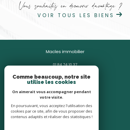
Vous souhaitez en découvrir d'avantage ?
VOIR TOUS LES BIENS
macles immobilier
01 84 74 10 37
contact@macles.fr
Comme beaucoup, notre site
85 avenue Général Gallieni
utilise les cookies
93380
pierrefitte-sur-seine
On aimerait vous accompagner pendant
votre visite.
nous suivre sur
En poursuivant, vous acceptez l'utilisation des
cookies par ce site, afin de vous proposer des
contenus adaptés et réaliser des statistiques !