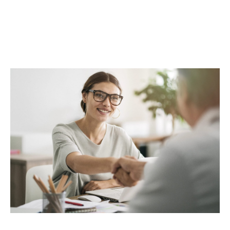
complète. Au-delà des transactions, Maclès
Immobilier met à votre disposition un réseau
d’experts, incluant architectes, promoteurs,
entreprises du BTP et assureurs, pour répondre
à toutes vos attentes. Avec Maclès Immobilier,
bénéficiez d’une prise en charge globale et
d’un service alliant proximité,
professionnalisme et excellence.