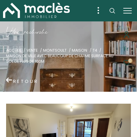
V
o
r
e
r
e
c
e
c
e
Fr
ACCUEIL
VENTE
MONTSOULT
MAISON
T4
MAISON DE VILLE AVEC BEAUCOUP DE CHARME SURFACE AU
0
SOL DE PLUS DE 100M
RETOUR