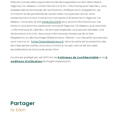
Elles sont conservées jusqu'à demande de suppression et sont destinées à
l'Agence / au Réseau. Conformément à la loi « informatique et libertés », vous
disposez des droits d’accès, de rectification, d’effacement, d’opposition, de
limitation et de portabilité de vos données. Vous pouvez retirer votre
consentement à tout moment en contactant directement l’Agence / Le
Réseau. Consultez le site
https://cnil.fr/fr
pour plus d’informations sur vos
droits. Si vous estimez, après avoir contacté l'Agence / le Réseau, que vos droits
« Informatique et Libertés » ne sont pas respectés, vous pouvez adresser une
réclamation à la CNIL. Nous vous informons de l’existence de la liste
d'opposition au démarchage téléphonique « Bloctel », sur laquelle vous pouvez
vous inscrire ici :
https://www.bloctel.gouv.fr
. Dans le cadre de la protection des
Données personnelles, nous vous invitons à ne pas inscrire de Données
sensibles dans le champ de saisie libre.
Ce site est protégé par reCAPTCHA, les
Politiques de Confidentialité
et es
C
onditions d'utilisation
de Google s'appliquent.
partager
le bien