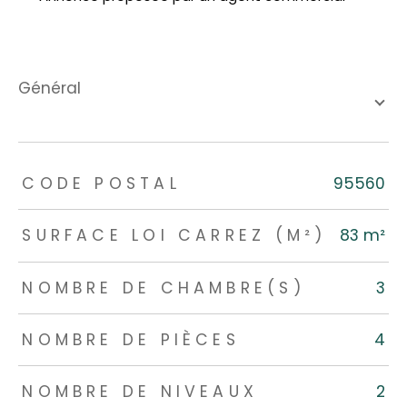
général
TRAD_ZEPHYR_Caracteristique
TRAD_ZEPHYR_Valeurs
CODE POSTAL
95560
SURFACE LOI CARREZ (M²)
83 m²
NOMBRE DE CHAMBRE(S)
3
NOMBRE DE PIÈCES
4
NOMBRE DE NIVEAUX
2