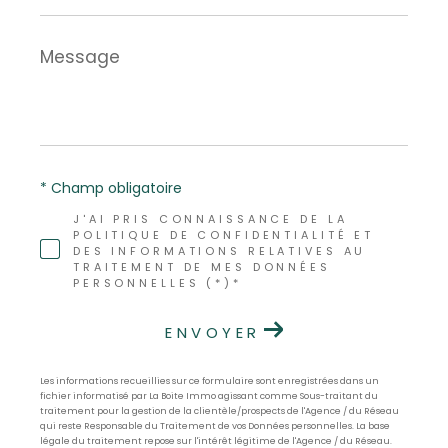
Message
*
* Champ obligatoire
J'AI PRIS CONNAISSANCE DE LA
POLITIQUE DE CONFIDENTIALITÉ ET
DES INFORMATIONS RELATIVES AU
TRAITEMENT DE MES DONNÉES
PERSONNELLES (*)*
ENVOYER
Les informations recueillies sur ce formulaire sont enregistrées dans un
fichier informatisé par La Boite Immo agissant comme Sous-traitant du
traitement pour la gestion de la clientèle/prospects de l'Agence / du Réseau
qui reste Responsable du Traitement de vos Données personnelles. La base
légale du traitement repose sur l'intérêt légitime de l'Agence / du Réseau.