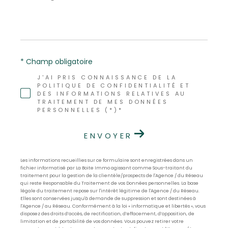
*
* Champ obligatoire
J'AI PRIS CONNAISSANCE DE LA
POLITIQUE DE CONFIDENTIALITÉ ET
DES INFORMATIONS RELATIVES AU
TRAITEMENT DE MES DONNÉES
PERSONNELLES (*)*
ENVOYER
Les informations recueillies sur ce formulaire sont enregistrées dans un
fichier informatisé par La Boite Immo agissant comme Sous-traitant du
traitement pour la gestion de la clientèle/prospects de l'Agence / du Réseau
qui reste Responsable du Traitement de vos Données personnelles. La base
légale du traitement repose sur l'intérêt légitime de l'Agence / du Réseau.
Elles sont conservées jusqu'à demande de suppression et sont destinées à
l'Agence / au Réseau. Conformément à la loi « informatique et libertés », vous
disposez des droits d’accès, de rectification, d’effacement, d’opposition, de
limitation et de portabilité de vos données. Vous pouvez retirer votre