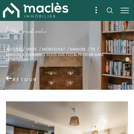
V
o
r
e
r
e
c
e
c
e
Fr
ACCUEIL
VENTE
MONTSOULT
MAISON
T5
MAISON 3 CHAMBRES SOUS SOL TOTAL PROCHE GARE
0
MONTSOULT
RETOUR