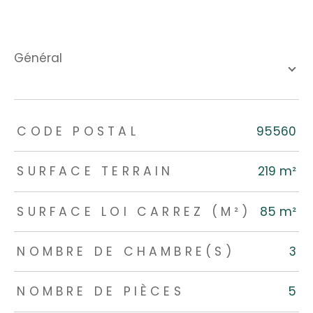
général
TRAD_ZEPHYR_Caracteristique
TRAD_ZEPHYR_Valeurs
CODE POSTAL
95560
SURFACE TERRAIN
219 m²
SURFACE LOI CARREZ (M²)
85 m²
NOMBRE DE CHAMBRE(S)
3
NOMBRE DE PIÈCES
5