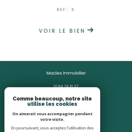
REF : 5
VOIR LE BIEN
macles immobilier
01 84 74 10 37
contact@macles.fr
Comme beaucoup, notre site
85 avenue Général Gallieni
utilise les cookies
93380
pierrefitte-sur-seine
On aimerait vous accompagner pendant
votre visite.
nous suivre sur
En poursuivant, vous acceptez l'utilisation des