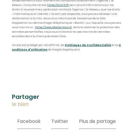
consentement à tout moment en contactant directement l’Agence / Le
Réseau. Consultez le site
https://cnil.fr/fr
pour plus d’informations sur vos
droits. Si vous estimez, après avoir contacté l'Agence / le Réseau, que vos droits
« Informatique et Libertés » ne sont pas respectés, vous pouvez adresser une
réclamation à la CNIL. Nous vous informons de l’existence de la liste
d'opposition au démarchage téléphonique « Bloctel », sur laquelle vous pouvez
vous inscrire ici :
https://www.bloctel.gouv.fr
. Dans le cadre de la protection des
Données personnelles, nous vous invitons à ne pas inscrire de Données
sensibles dans le champ de saisie libre.
Ce site est protégé par reCAPTCHA, les
Politiques de Confidentialité
et es
C
onditions d'utilisation
de Google s'appliquent.
partager
le bien
Facebook
Twitter
Plus de partage