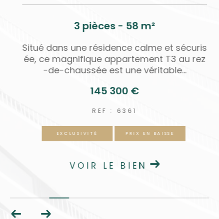
7 pièces - 190 m²
o
Découvrez cette magnifique maison d'exc
v
eption type meulière de 190 m2 de 7 pièce
s sur sous-sol totale, une...
439 900 €
REF : 353
EXCLUSIVITÉ
PRIX EN BAISSE
VOIR LE BIEN