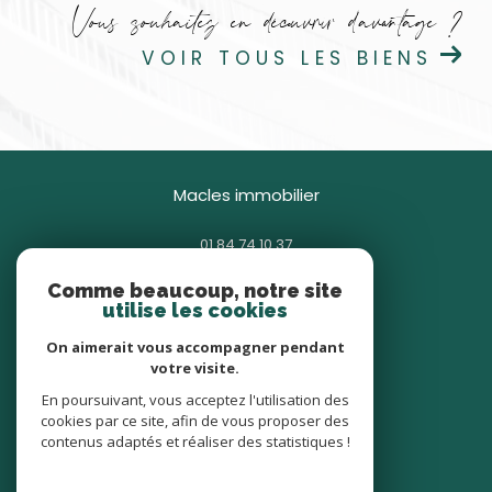
Vous souhaitez en découvrir d'avantage ?
VOIR TOUS LES BIENS
macles immobilier
01 84 74 10 37
contact@macles.fr
Comme beaucoup, notre site
85 avenue Général Gallieni
utilise les cookies
93380
pierrefitte-sur-seine
On aimerait vous accompagner pendant
votre visite.
nous suivre sur
En poursuivant, vous acceptez l'utilisation des
cookies par ce site, afin de vous proposer des
contenus adaptés et réaliser des statistiques !