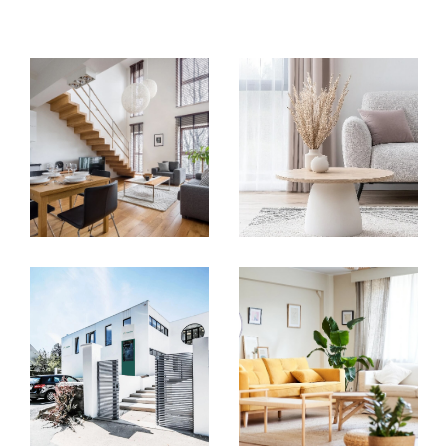
compétences nécessaires pour concrétiser
vos projets. Que ce soit pour l’achat d’un
appartement, la vente d’une maison ou
encore la gestion de biens immobiliers, nos
conseillers vous offrent un
accompagnement sur mesure
à chaque
étape. Nous collaborons avec des experts de
confiance – notaires, diagnostiqueurs,
courtiers et bien d'autres – pour garantir une
expérience fluide et transparente
, adaptée
à vos besoins.
Un centre collaboratif pour
vous offrir plus
Nous avons créé un
centre d’affaires unique
,
pensé pour offrir à nos clients une solution