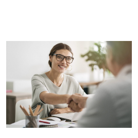
complète. Au-delà des transactions, Maclès
Immobilier met à votre disposition un réseau
d’experts, incluant architectes, promoteurs,
entreprises du BTP et assureurs, pour répondre
à toutes vos attentes. Avec Maclès Immobilier,
bénéficiez d’une prise en charge globale et
d’un service alliant proximité,
professionnalisme et excellence.