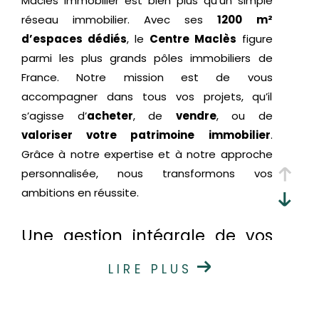
Maclès Immobilier est bien plus qu’un simple
réseau immobilier. Avec ses
1200 m²
d’espaces dédiés
, le
Centre Maclès
figure
parmi les plus grands pôles immobiliers de
France. Notre mission est de vous
accompagner dans tous vos projets, qu’il
s’agisse d’
acheter
, de
vendre
, ou de
valoriser votre patrimoine immobilier
.
Grâce à notre expertise et à notre approche
personnalisée, nous transformons vos
ambitions en réussite.
Une gestion intégrale de vos
projets immobiliers
LIRE PLUS
Chez Maclès Immobilier, nous simplifions vos
démarches en centralisant toutes les