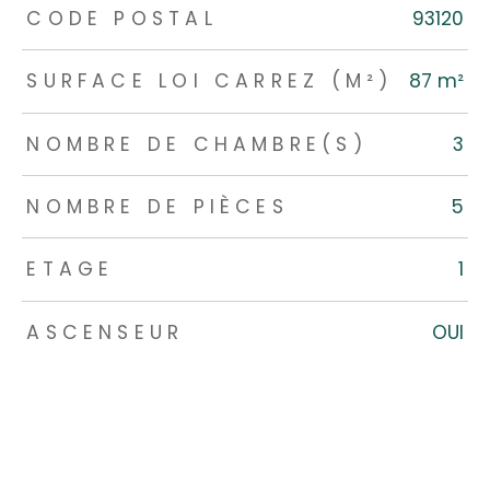
TRAD_ZEPHYR_Caracteristique
TRAD_ZEPHYR_Valeurs
CODE POSTAL
93120
SURFACE LOI CARREZ (M²)
87 m²
NOMBRE DE CHAMBRE(S)
3
NOMBRE DE PIÈCES
5
ETAGE
1
ASCENSEUR
OUI