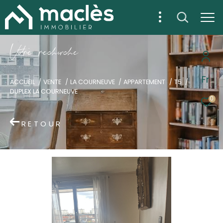
V
o
r
e
r
e
c
e
c
e
Fr
ACCUEIL
VENTE
LA COURNEUVE
APPARTEMENT
T5
DUPLEX LA COURNEUVE
0
RETOUR