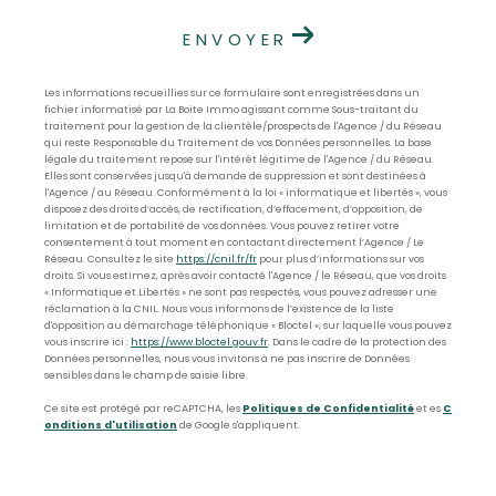
ENVOYER
Les informations recueillies sur ce formulaire sont enregistrées dans un
fichier informatisé par La Boite Immo agissant comme Sous-traitant du
traitement pour la gestion de la clientèle/prospects de l'Agence / du Réseau
qui reste Responsable du Traitement de vos Données personnelles. La base
légale du traitement repose sur l'intérêt légitime de l'Agence / du Réseau.
Elles sont conservées jusqu'à demande de suppression et sont destinées à
l'Agence / au Réseau. Conformément à la loi « informatique et libertés », vous
disposez des droits d’accès, de rectification, d’effacement, d’opposition, de
limitation et de portabilité de vos données. Vous pouvez retirer votre
consentement à tout moment en contactant directement l’Agence / Le
Réseau. Consultez le site
https://cnil.fr/fr
pour plus d’informations sur vos
droits. Si vous estimez, après avoir contacté l'Agence / le Réseau, que vos droits
« Informatique et Libertés » ne sont pas respectés, vous pouvez adresser une
réclamation à la CNIL. Nous vous informons de l’existence de la liste
d'opposition au démarchage téléphonique « Bloctel », sur laquelle vous pouvez
vous inscrire ici :
https://www.bloctel.gouv.fr
. Dans le cadre de la protection des
Données personnelles, nous vous invitons à ne pas inscrire de Données
sensibles dans le champ de saisie libre.
Ce site est protégé par reCAPTCHA, les
Politiques de Confidentialité
et es
C
onditions d'utilisation
de Google s'appliquent.