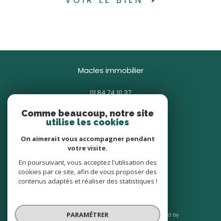
macles immobilier
01 84 74 10 37
contact@macles.fr
Comme beaucoup, notre site
85 avenue Général Gallieni
utilise les cookies
93380
pierrefitte-sur-seine
On aimerait vous accompagner pendant
votre visite.
nous suivre sur
En poursuivant, vous acceptez l'utilisation des
cookies par ce site, afin de vous proposer des
contenus adaptés et réaliser des statistiques !
PARAMÉTRER
© 2026 | Tous droits réservés | Traduction powered by