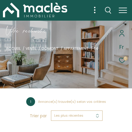
V
o
r
e
r
e
c
e
c
e
Fr
ACCUEIL
VENTE
DOMONT
APPARTEMENT
T4
0
1
Annonce(s) trouvée(s) selon vos critères
Trier par
Les plus récentes