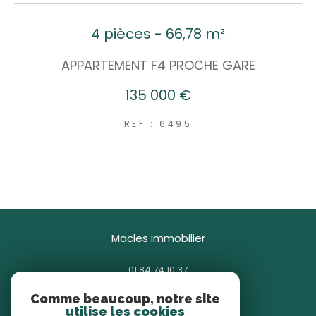
4 pièces - 66,78 m²
APPARTEMENT F4 PROCHE GARE
135 000 €
REF : 6495
macles immobilier
01 84 74 10 37
contact@macles.fr
Comme beaucoup, notre site
85 avenue Général Gallieni
utilise les cookies