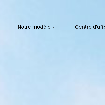
Le Modèle Maclès
La Formation Maclès
Qui Sommes-
notre modèle
centre d'aff
Nos Formules Maclès - IDF
Notre Équi
Nos Formules Maclès - Hors IDF
Nos Partenai
Le Parrainage