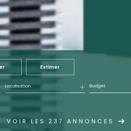
er
Estimer
Budget
née
mmo pro
VOIR LES
237
ANNONCES