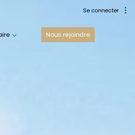
se connecter
Nous
aire
nous rejoindre
pe
res