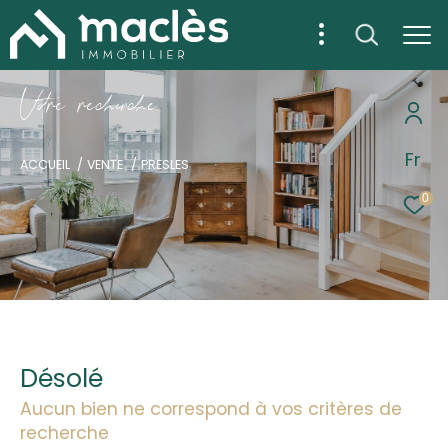
V
o
r
e
r
e
c
e
c
e
Fr
ACCUEIL
VENTE
PRESLES
0
Désolé
Aucun bien ne correspond à vos critères de
recherche