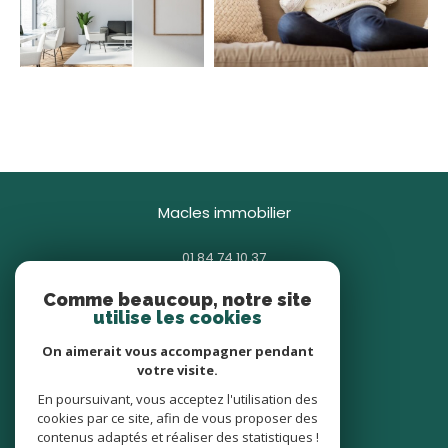
macles immobilier
01 84 74 10 37
contact@macles.fr
Comme beaucoup, notre site
85 avenue Général Gallieni
utilise les cookies
93380
pierrefitte-sur-seine
On aimerait vous accompagner pendant
votre visite.
nous suivre sur
En poursuivant, vous acceptez l'utilisation des
cookies par ce site, afin de vous proposer des
contenus adaptés et réaliser des statistiques !