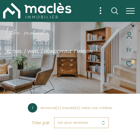
V
o
r
e
r
e
c
e
c
e
Fr
ACCUEIL
VENTE
FRANCONVILLE
MAISON
0
1
Annonce(s) trouvée(s) selon vos critères
Trier par
Les plus récentes