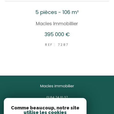
5 pièces - 106 m²
Macles Immobillier
395 000 €
REF : 7287
macles immobilier
01 84 74 10 37
contact@macles.fr
Comme beaucoup, notre site
85 avenue Général Gallieni
utilise les cookies