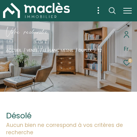
V
o
r
e
r
e
c
e
c
e
Fr
ACCUEIL
VENTE
LE BLANC MESNIL
DUPLEX
T2
0
Désolé
Aucun bien ne correspond à vos critères de
recherche