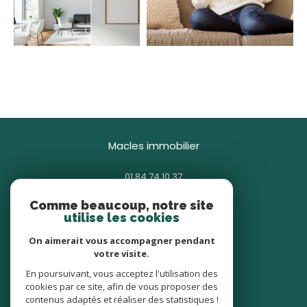
macles immobilier
01 84 74 10 37
contact@macles.fr
Comme beaucoup, notre site
85 avenue Général Gallieni
utilise les cookies
93380
pierrefitte-sur-seine
On aimerait vous accompagner pendant
votre visite.
nous suivre sur
En poursuivant, vous acceptez l'utilisation des
cookies par ce site, afin de vous proposer des
contenus adaptés et réaliser des statistiques !