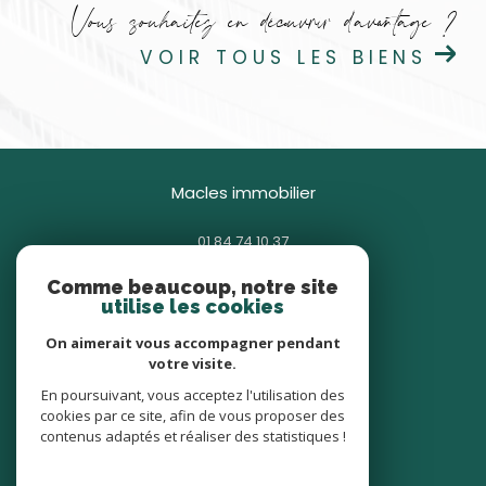
Vous souhaitez en découvrir d'avantage ?
VOIR TOUS LES BIENS
macles immobilier
01 84 74 10 37
contact@macles.fr
Comme beaucoup, notre site
85 avenue Général Gallieni
utilise les cookies
93380
pierrefitte-sur-seine
On aimerait vous accompagner pendant
votre visite.
nous suivre sur
En poursuivant, vous acceptez l'utilisation des
cookies par ce site, afin de vous proposer des
contenus adaptés et réaliser des statistiques !