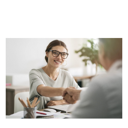
complète. Au-delà des transactions, Maclès
Immobilier met à votre disposition un réseau
d’experts, incluant architectes, promoteurs,
entreprises du BTP et assureurs, pour répondre
à toutes vos attentes. Avec Maclès Immobilier,
bénéficiez d’une prise en charge globale et
d’un service alliant proximité,
professionnalisme et excellence.