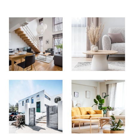
compétences nécessaires pour concrétiser
vos projets. Que ce soit pour l’achat d’un
appartement, la vente d’une maison ou
encore la gestion de biens immobiliers, nos
conseillers vous offrent un
accompagnement sur mesure
à chaque
étape. Nous collaborons avec des experts de
confiance – notaires, diagnostiqueurs,
courtiers et bien d'autres – pour garantir une
expérience fluide et transparente
, adaptée
à vos besoins.
Un centre collaboratif pour
vous offrir plus
Nous avons créé un
centre d’affaires unique
,
pensé pour offrir à nos clients une solution