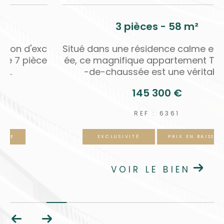
s - 190 m²
3 pièces - 
gnifique maison d'exc
Situé dans une résidence
e de 190 m2 de 7 pièce
ée, ce magnifique appar
l totale, une...
-de-chaussée est une
 900 €
145 300
 : 353
REF : 63
PRIX EN BAISSE
EXCLUSIVITÉ
P
E BIEN
VOIR LE B