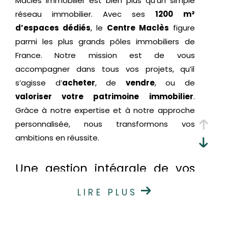
Maclès Immobilier est bien plus qu’un simple
réseau immobilier. Avec ses
1200 m²
d’espaces dédiés
, le
Centre Maclès
figure
parmi les plus grands pôles immobiliers de
France. Notre mission est de vous
accompagner dans tous vos projets, qu’il
s’agisse d’
acheter
, de
vendre
, ou de
valoriser votre patrimoine immobilier
.
Grâce à notre expertise et à notre approche
personnalisée, nous transformons vos
ambitions en réussite.
Une gestion intégrale de vos
projets immobiliers
LIRE PLUS
Chez Maclès Immobilier, nous simplifions vos
démarches en centralisant toutes les