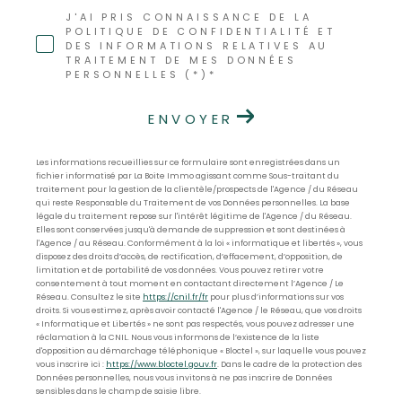
J'AI PRIS CONNAISSANCE DE LA
POLITIQUE DE CONFIDENTIALITÉ ET
DES INFORMATIONS RELATIVES AU
TRAITEMENT DE MES DONNÉES
PERSONNELLES (*)*
ENVOYER
Les informations recueillies sur ce formulaire sont enregistrées dans un
fichier informatisé par La Boite Immo agissant comme Sous-traitant du
traitement pour la gestion de la clientèle/prospects de l'Agence / du Réseau
qui reste Responsable du Traitement de vos Données personnelles. La base
légale du traitement repose sur l'intérêt légitime de l'Agence / du Réseau.
Elles sont conservées jusqu'à demande de suppression et sont destinées à
l'Agence / au Réseau. Conformément à la loi « informatique et libertés », vous
disposez des droits d’accès, de rectification, d’effacement, d’opposition, de
limitation et de portabilité de vos données. Vous pouvez retirer votre
consentement à tout moment en contactant directement l’Agence / Le
Réseau. Consultez le site
https://cnil.fr/fr
pour plus d’informations sur vos
droits. Si vous estimez, après avoir contacté l'Agence / le Réseau, que vos droits
« Informatique et Libertés » ne sont pas respectés, vous pouvez adresser une
réclamation à la CNIL. Nous vous informons de l’existence de la liste
d'opposition au démarchage téléphonique « Bloctel », sur laquelle vous pouvez
vous inscrire ici :
https://www.bloctel.gouv.fr
. Dans le cadre de la protection des
Données personnelles, nous vous invitons à ne pas inscrire de Données
sensibles dans le champ de saisie libre.