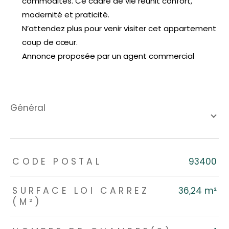
commodités. Ce cadre de vie réunit confort,
modernité et praticité.
N’attendez plus pour venir visiter cet appartement
coup de cœur.
Annonce proposée par un agent commercial
général
TRAD_ZEPHYR_Caracteristique
TRAD_ZEPHYR_Valeurs
CODE POSTAL
93400
SURFACE LOI CARREZ
36,24 m²
(M²)