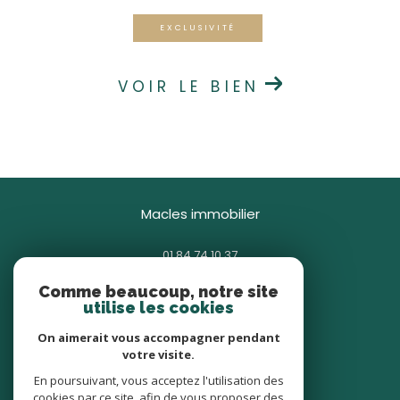
EXCLUSIVITÉ
VOIR LE BIEN
macles immobilier
01 84 74 10 37
contact@macles.fr
Comme beaucoup, notre site
85 avenue Général Gallieni
utilise les cookies
93380
pierrefitte-sur-seine
On aimerait vous accompagner pendant
votre visite.
nous suivre sur
En poursuivant, vous acceptez l'utilisation des
cookies par ce site, afin de vous proposer des