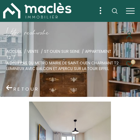
V
o
r
e
r
e
c
e
c
e
Fr
ACCUEIL
VENTE
ST OUEN SUR SEINE
APPARTEMENT
T2
0
A DEUX PAS DU METRO MAIRIE DE SAINT OUEN CHARMANT T2
LUMINEUX AVEC BALCON ET APERCU SUR LA TOUR EIFFEL
RETOUR