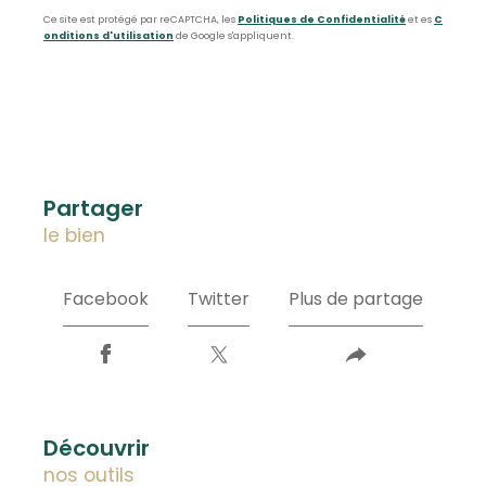
Ce site est protégé par reCAPTCHA, les
Politiques de Confidentialité
et es
C
onditions d'utilisation
de Google s'appliquent.
partager
le bien
Facebook
Twitter
Plus de partage
découvrir
nos outils