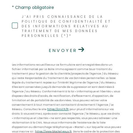
* Champ obligatoire
J'AI PRIS CONNAISSANCE DE LA
POLITIQUE DE CONFIDENTIALITÉ ET
DES INFORMATIONS RELATIVES AU
TRAITEMENT DE MES DONNÉES
PERSONNELLES (*)*
ENVOYER
Les informations recueillies sur ce formulaire sont enregistrées dans un
fichier informatisé par La Boite Immo agissant comme Sous-traitant du
traitement pour la gestion de la clientèle/prospects de l'Agence / du Réseau
qui reste Responsable du Traitement de vos Données personnelles. La base
légale du traitement repose sur l'intérêt légitime de l'Agence / du Réseau.
Elles sont conservées jusqu'à demande de suppression et sont destinées à
l'Agence / au Réseau. Conformément à la loi « informatique et libertés », vous
disposez des droits d’accès, de rectification, d’effacement, d’opposition, de
limitation et de portabilité de vos données. Vous pouvez retirer votre
consentement à tout moment en contactant directement l’Agence / Le
Réseau. Consultez le site
https://cnil.fr/fr
pour plus d’informations sur vos
droits. Si vous estimez, après avoir contacté l'Agence / le Réseau, que vos droits
« Informatique et Libertés » ne sont pas respectés, vous pouvez adresser une
réclamation à la CNIL. Nous vous informons de l’existence de la liste
d'opposition au démarchage téléphonique « Bloctel », sur laquelle vous pouvez
vous inscrire ici :
https://www.bloctel.gouv.fr
. Dans le cadre de la protection des