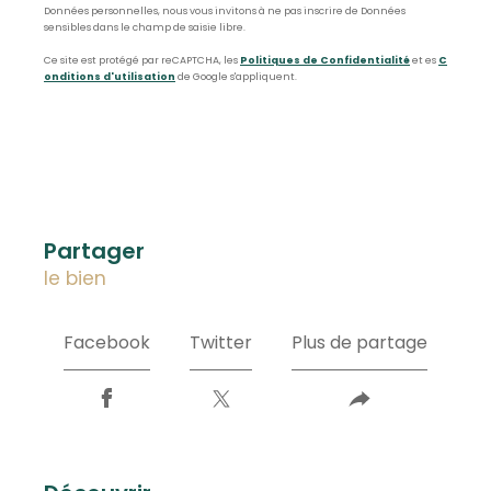
Données personnelles, nous vous invitons à ne pas inscrire de Données
sensibles dans le champ de saisie libre.
Ce site est protégé par reCAPTCHA, les
Politiques de Confidentialité
et es
C
onditions d'utilisation
de Google s'appliquent.
partager
le bien
Facebook
Twitter
Plus de partage