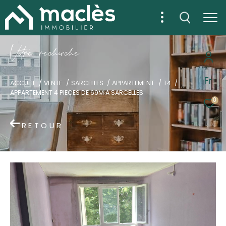
V
o
r
e
r
e
c
e
c
e
Fr
ACCUEIL
VENTE
SARCELLES
APPARTEMENT
T4
APPARTEMENT 4 PIECES DE 69M A SARCELLES
0
RETOUR