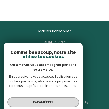
macles immobilier
01 84 74 10 37
contact@macles.fr
Comme beaucoup, notre site
85 avenue Général Gallieni
utilise les cookies
93380
pierrefitte-sur-seine
On aimerait vous accompagner pendant
votre visite.
nous suivre sur
En poursuivant, vous acceptez l'utilisation des
cookies par ce site, afin de vous proposer des
contenus adaptés et réaliser des statistiques !
PARAMÉTRER
© 2026 | Tous droits réservés | Traduction powered by
Google |