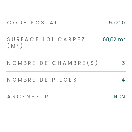
TRAD_ZEPHYR_Caracteristique
TRAD_ZEPHYR_Valeurs
CODE POSTAL
95200
SURFACE LOI CARREZ
68,82 m²
(M²)
NOMBRE DE CHAMBRE(S)
3
NOMBRE DE PIÈCES
4
ASCENSEUR
NON