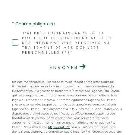
* Champ obligatoire
J'AI PRIS CONNAISSANCE DE LA
POLITIQUE DE CONFIDENTIALITÉ ET
DES INFORMATIONS RELATIVES AU
TRAITEMENT DE MES DONNÉES
PERSONNELLES (*)*
ENVOYER
Les informations recueillies sur ce formulaire sont enregistrées dans un
fichier informatisé par La Boite Immo agissant comme Sous-traitant du
traitement pour la gestion de la clientèle/prospects de l'Agence / du Réseau
qui reste Responsable du Traitement de vos Données personnelles. La base
légale du traitement repose sur l'intérêt légitime de l'Agence / du Réseau.
Elles sont conservées jusqu'à demande de suppression et sont destinées à
l'Agence / au Réseau. Conformément à la loi « informatique et libertés », vous
disposez des droits d’accès, de rectification, d’effacement, d’opposition, de
limitation et de portabilité de vos données. Vous pouvez retirer votre
consentement à tout moment en contactant directement l’Agence / Le
Réseau. Consultez le site
https://cnil.fr/fr
pour plus d’informations sur vos
droits. Si vous estimez, après avoir contacté l'Agence / le Réseau, que vos droits