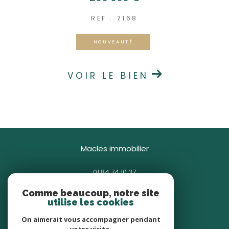
REF : 7168
NOUVEAUTÉ
VOIR LE BIEN
macles immobilier
01 84 74 10 37
contact@macles.fr
Comme beaucoup, notre site
85 avenue Général Gallieni
utilise les cookies
93380
pierrefitte-sur-seine
On aimerait vous accompagner pendant