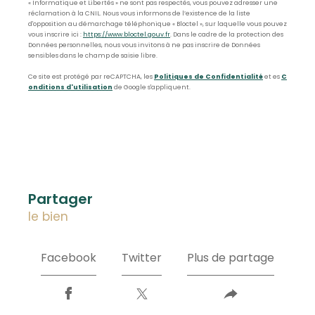
« Informatique et Libertés » ne sont pas respectés, vous pouvez adresser une
réclamation à la CNIL. Nous vous informons de l’existence de la liste
d'opposition au démarchage téléphonique « Bloctel », sur laquelle vous pouvez
vous inscrire ici :
https://www.bloctel.gouv.fr
. Dans le cadre de la protection des
Données personnelles, nous vous invitons à ne pas inscrire de Données
sensibles dans le champ de saisie libre.
Ce site est protégé par reCAPTCHA, les
Politiques de Confidentialité
et es
C
onditions d'utilisation
de Google s'appliquent.
partager
le bien
Facebook
Twitter
Plus de partage