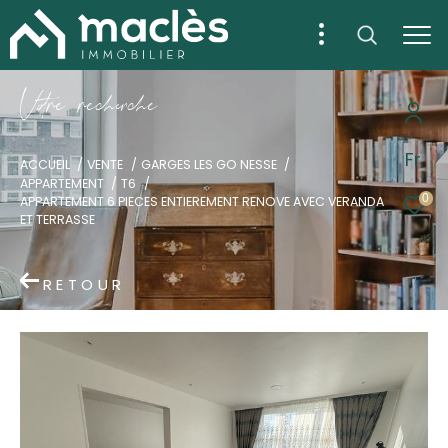
V
o
r
e
r
e
c
e
c
e
Fr
ACCUEIL
VENTE
GARGES LES GO NESSE
APPARTEMENT
T6
0
APPARTEMENT 6 PIECES ENTIEREMENT RENOVE AVEC VERANDA
ET TERRASSE
RETOUR