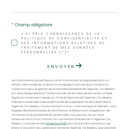
* Champ obligatoire
J'AI PRIS CONNAISSANCE DE LA
POLITIQUE DE CONFIDENTIALITÉ ET
DES INFORMATIONS RELATIVES AU
TRAITEMENT DE MES DONNÉES
PERSONNELLES (*)*
ENVOYER
Les informations recueillies sur ce formulaire sont enregistrées dans un
fichier informatisé par La Boite Immo agissant comme Sous-traitant du
traitement pour la gestion de la clientèle/prospects de l'Agence / du Réseau
qui reste Responsable du Traitement de vos Données personnelles. La base
légale du traitement repose sur l'intérêt légitime de l'Agence / du Réseau.
Elles sont conservées jusqu'à demande de suppression et sont destinées à
l'Agence / au Réseau. Conformément à la loi « informatique et libertés », vous
disposez des droits d’accès, de rectification, d’effacement, d’opposition, de
limitation et de portabilité de vos données. Vous pouvez retirer votre
consentement à tout moment en contactant directement l’Agence / Le
Réseau. Consultez le site
https://cnil.fr/fr
pour plus d’informations sur vos
droits. Si vous estimez, après avoir contacté l'Agence / le Réseau, que vos droits