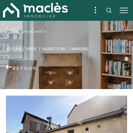
V
o
r
e
r
e
c
e
c
e
Fr
ACCUEIL
VENTE
VILLIERS LE BEL
IMMEUBLE
0
RETOUR