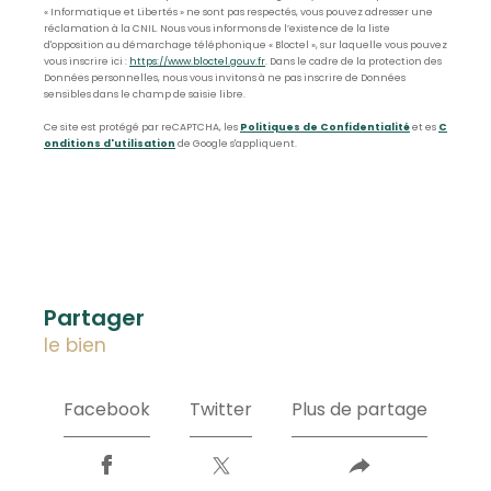
« Informatique et Libertés » ne sont pas respectés, vous pouvez adresser une
réclamation à la CNIL. Nous vous informons de l’existence de la liste
d'opposition au démarchage téléphonique « Bloctel », sur laquelle vous pouvez
vous inscrire ici :
https://www.bloctel.gouv.fr
. Dans le cadre de la protection des
Données personnelles, nous vous invitons à ne pas inscrire de Données
sensibles dans le champ de saisie libre.
Ce site est protégé par reCAPTCHA, les
Politiques de Confidentialité
et es
C
onditions d'utilisation
de Google s'appliquent.
partager
le bien
Facebook
Twitter
Plus de partage