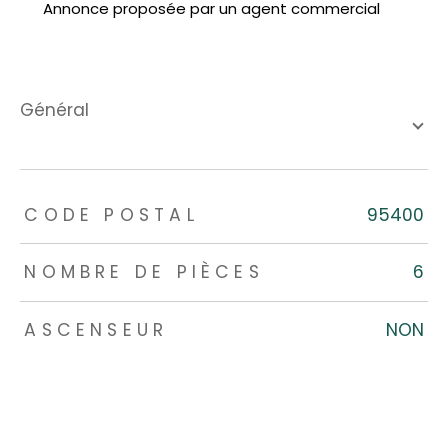
Annonce proposée par un agent commercial
général
TRAD_ZEPHYR_Caracteristique
TRAD_ZEPHYR_Valeurs
CODE POSTAL
95400
NOMBRE DE PIÈCES
6
ASCENSEUR
NON