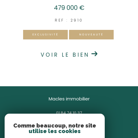
479 000 €
REF : 2910
EXCLUSIVITÉ
NOUVEAUTÉ
VOIR LE BIEN
macles immobilier
01 84 74 10 37
contact@macles.fr
Comme beaucoup, notre site
85 avenue Général Gallieni
utilise les cookies
93380
pierrefitte-sur-seine