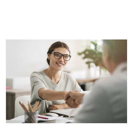
complète. Au-delà des transactions, Maclès
Immobilier met à votre disposition un réseau
d’experts, incluant architectes, promoteurs,
entreprises du BTP et assureurs, pour répondre
à toutes vos attentes. Avec Maclès Immobilier,
bénéficiez d’une prise en charge globale et
d’un service alliant proximité,
professionnalisme et excellence.