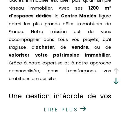
Maclès Immobilier est bien plus qu’un simple
réseau immobilier. Avec ses
1200 m²
d’espaces dédiés
, le
Centre Maclès
figure
parmi les plus grands pôles immobiliers de
France. Notre mission est de vous
accompagner dans tous vos projets, qu’il
s’agisse d’
acheter
, de
vendre
, ou de
valoriser votre patrimoine immobilier
.
Grâce à notre expertise et à notre approche
personnalisée, nous transformons vos
ambitions en réussite.
Une gestion intégrale de vos
projets immobiliers
LIRE PLUS
Chez Maclès Immobilier, nous simplifions vos
démarches en centralisant toutes les