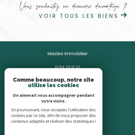
Vous souhaitez en découvrir d'avantage ?
VOIR TOUS LES BIENS
macles immobilier
01 84 74 10 37
contact@macles.fr
Comme beaucoup, notre site
85 avenue Général Gallieni
utilise les cookies
93380
pierrefitte-sur-seine
On aimerait vous accompagner pendant
votre visite.
nous suivre sur
En poursuivant, vous acceptez l'utilisation des
cookies par ce site, afin de vous proposer des
contenus adaptés et réaliser des statistiques !