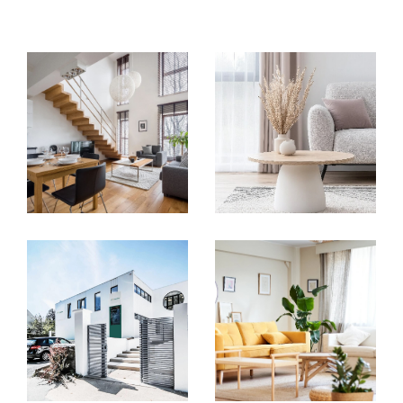
compétences nécessaires pour concrétiser
vos projets. Que ce soit pour l’achat d’un
appartement, la vente d’une maison ou
encore la gestion de biens immobiliers, nos
conseillers vous offrent un
accompagnement sur mesure
à chaque
étape. Nous collaborons avec des experts de
confiance – notaires, diagnostiqueurs,
courtiers et bien d'autres – pour garantir une
expérience fluide et transparente
, adaptée
à vos besoins.
Un centre collaboratif pour
vous offrir plus
Nous avons créé un
centre d’affaires unique
,
pensé pour offrir à nos clients une solution