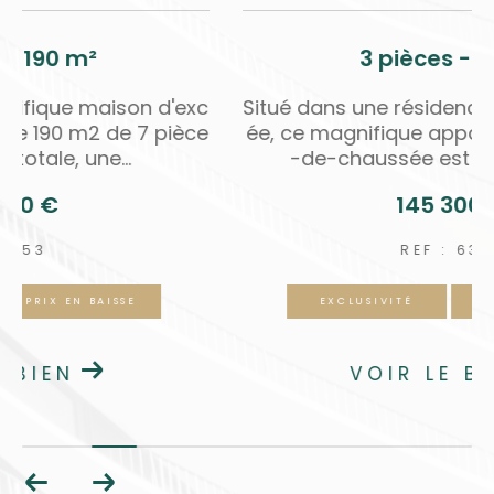
7 pièces - 190 m²
o
Découvrez cette magnifique maison d'exc
v
eption type meulière de 190 m2 de 7 pièce
s sur sous-sol totale, une...
439 900 €
REF : 353
EXCLUSIVITÉ
PRIX EN BAISSE
VOIR LE BIEN